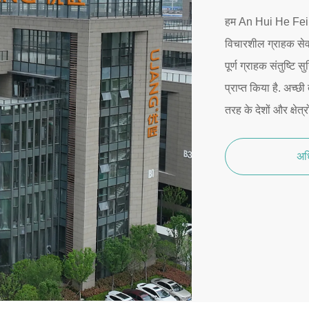
हम An Hui He Fei मे
विचारशील ग्राहक सेव
पूर्ण ग्राहक संतुष्टि
प्राप्त किया है. अच्छी
तरह के देशों और क्षेत्रो
अध