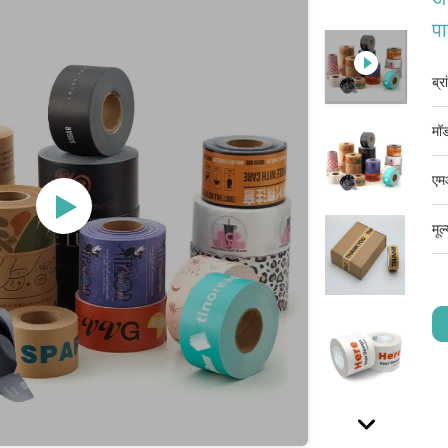
पा
ब्र
मॉड
एम
मूल