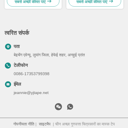
सबसे अच्छी कीमत पाएं
सबसे अच्छी कीमत पाएं
त्वरित संपर्क
पता
बेइचेंग एवेन्यू, लुयांग जिला, हेफेई शहर, अनहुई प्रांत
टेलीफोन
0086-17353799398
ईमेल
jeannie@yjtape.net
गोपनीयता नीति
|
साइटमैप
| चीन अच्छा गुणवत्ता चित्रकारों का मास्क टेप