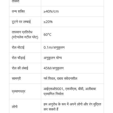
ताकत
तन्य शक्ति
≥40N/cm
टूटने पर लम्बाई
≤20%
तापमान प्रतिरोध
60°C
(स्टेनलेस स्टील प्लेट)
रोल मोटाई
0.1m/अनुकूलन
रोल चौड़ाई
अनुकूलन योग्य
रोल की लंबाई
45M/अनुकूलन
सामग्री
गर्म पिघल, दबाव संवेदनशील
आईएसओ9001, एसजीएस, बीवी, अलीबाबा
प्रमाणपत्र
प्रमाणित निर्माता
हम अनुरोध के रूप में अपने लोगो और रंग मुद्रित
लोगो
कर सकते हैं