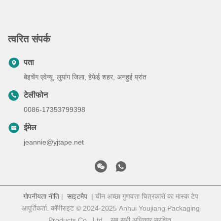
त्वरित संपर्क
पता
बेइचेंग एवेन्यू, लुयांग जिला, हेफेई शहर, अनहुई प्रांत
टेलीफोन
0086-17353799398
ईमेल
jeannie@yjtape.net
गोपनीयता नीति
|
साइटमैप
| चीन अच्छा गुणवत्ता चित्रकारों का मास्क टेप
आपूर्तिकर्ता. कॉपीराइट © 2024-2025 Anhui Youjiang Packaging
Products Co., Ltd. . सब सभी अधिकार सुरक्षित.