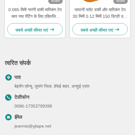
वीडियो
वीडियो
0.085 मिमी नारंगी वाशी मास्किंग टेप
जापानी फ्लैट वाशी और मास्किंग टेप
कार नाव पेंटिंग के लिए एक्रिलिक
30 मिमी 0.12 मिमी 150 डिग्री उच्च
चिपकने वाला
तापमान
सबसे अच्छी कीमत पाएं
सबसे अच्छी कीमत पाएं
त्वरित संपर्क
पता
बेइचेंग एवेन्यू, लुयांग जिला, हेफेई शहर, अनहुई प्रांत
टेलीफोन
0086-17353799398
ईमेल
jeannie@yjtape.net