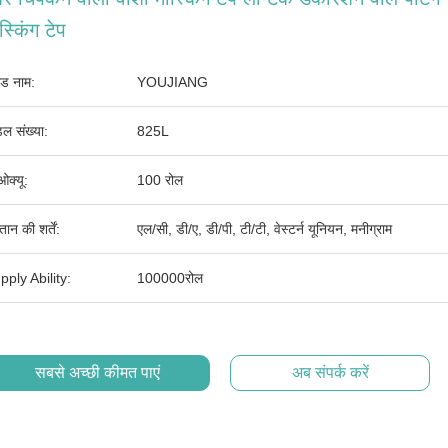
स्किंग टेप
ांड नाम:
YOUJIANG
ल संख्या:
825L
ओक्यू:
100 रोल
तान की शर्तें:
एल/सी, डी/ए, डी/पी, टी/टी, वेस्टर्न यूनियन, मनीग्राम
pply Ability:
100000रोल
सबसे अच्छी कीमत पाएं
अब संपर्क करें