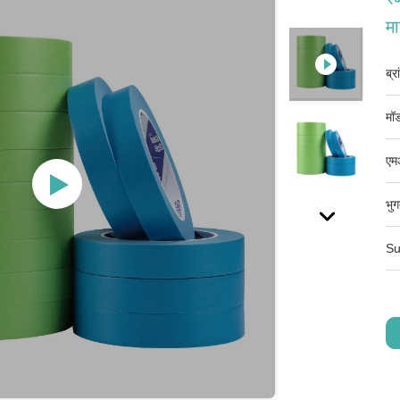
मा
ब्र
मॉड
एम
भुग
Su