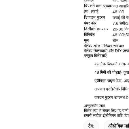
सामग्री
बेहद पतला
चिपकने वाला प्रकार
जल आधारित
टेप -लंबाई
48 मिमी
डिजाइन मुद्रण
छपाई की प
पेपर कोर
7.6 सेमी/3
डिलीवरी का समय
20-30 दि
विनिर्देश
48 मिमी*
मूल
चीन
पेशेवर-ग्रेड मास्किंग समाधान
पेशेवर चित्रकारों और DIY उत्सा
प्रमुख विशेषताऐं
कम टैक चिपकने वाला
- 
48 मिमी की चौड़ाई
- कुश
प्रीमियम राइस पेपर
- आस
तापमान प्रतिरोधी
- विभिन
कस्टम मुद्रण उपलब्ध है
अनुप्रयोग लाभ
विशेष रूप से तैयार किए गए पान
हमारी सटीक-इंजीनियर वाशि टेप
टैग:
औद्योगिक मास