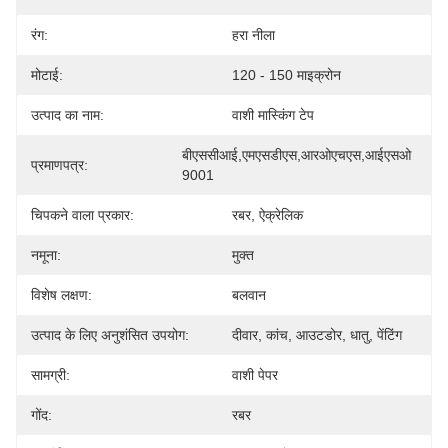
रंग:
हरा नीला
मोटाई:
120 - 150 माइक्रोन
उत्पाद का नाम:
वाशी मास्किंग टेप
बीएससीआई,एमएसडीएस,आरओएचएस,आईएसओ 
प्रमाणपत्र:
9001
चिपकने वाला प्रकार:
रबर, ऐक्रेलिक
नमूना:
मुक्त
विशेष लक्षण:
बलवान
उत्पाद के लिए अनुशंसित उपयोग:
दीवार, कांच, आउटडोर, धातु, पेंटिंग
सामग्री:
वाशी पेपर
गोंद:
रबर