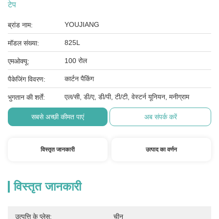
टेप
YOUJIANG
ब्रांड नाम:
825L
मॉडल संख्या:
100 रोल
एमओक्यू:
कार्टन पैकिंग
पैकेजिंग विवरण:
एल/सी, डी/ए, डी/पी, टी/टी, वेस्टर्न यूनियन, मनीग्राम
भुगतान की शर्तें:
सबसे अच्छी कीमत पाएं
अब संपर्क करें
विस्तृत जानकारी
उत्पाद का वर्णन
विस्तृत जानकारी
उत्पत्ति के प्लेस:
चीन