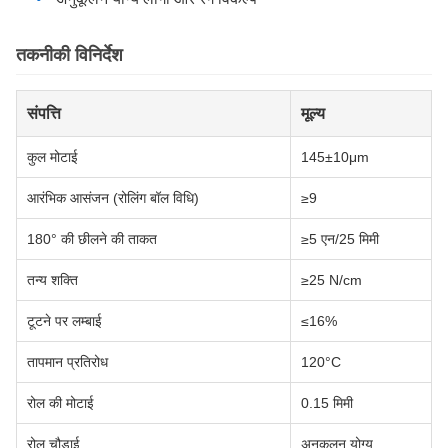
तकनीकी विनिर्देश
संपत्ति
मूल्य
कुल मोटाई
145±10μm
आरंभिक आसंजन (रोलिंग बॉल विधि)
≥9
180° की छीलने की ताकत
≥5 एन/25 मिमी
तन्य शक्ति
≥25 N/cm
टूटने पर लम्बाई
≤16%
तापमान प्रतिरोध
120°C
रोल की मोटाई
0.15 मिमी
रोल चौड़ाई
अनुकूलन योग्य